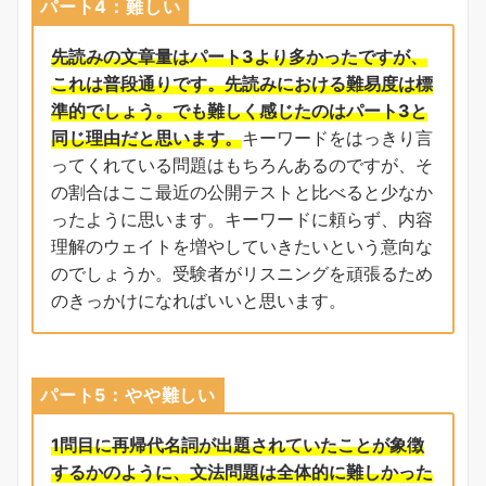
パート4：難しい
先読みの文章量はパート3より多かったですが、
これは普段通りです。先読みにおける難易度は標
準的でしょう。でも難しく感じたのはパート3と
同じ理由だと思います。
キーワードをはっきり言
ってくれている問題はもちろんあるのですが、そ
の割合はここ最近の公開テストと比べると少なか
ったように思います。キーワードに頼らず、内容
理解のウェイトを増やしていきたいという意向な
のでしょうか。受験者がリスニングを頑張るため
のきっかけになればいいと思います。
パート5：やや難しい
1問目に再帰代名詞が出題されてい
たことが
象徴
する
かのように
、文法問題は全体的に難しかった