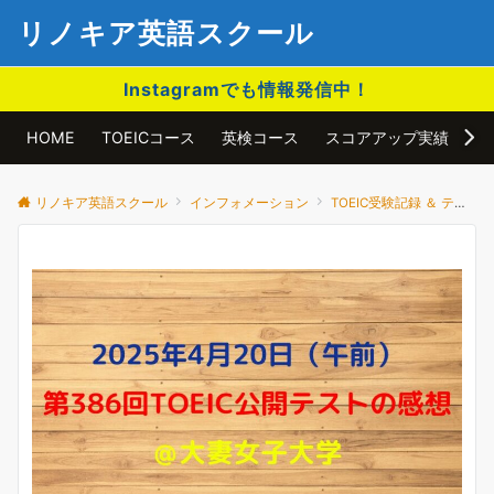
リノキア英語スクール
Instagramでも情報発信中！
HOME
TOEICコース
英検コース
スコアアップ実績
ア
リノキア英語スクール
インフォメーション
TOEIC受験記録 ＆ テスト結果