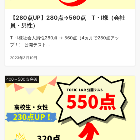
【280点UP】280点→560点 T・I様（会社
員・男性）
T・I様社会人男性280点 → 560点（4ヵ月で280点アッ
プ！） 公開テスト...
2023年3月10日
400～500点突破