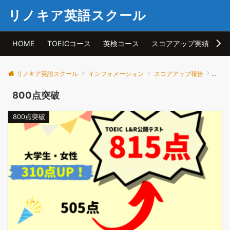
リノキア英語スクール
HOME
TOEICコース
英検コース
スコアアップ実績
ア
リノキア英語スクール
インフォメーション
スコアアップ報告
800
800点突破
800点突破