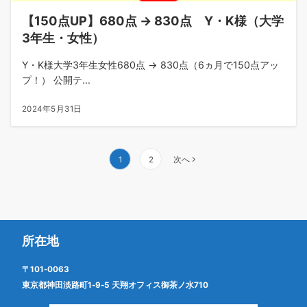
【150点UP】680点 → 830点 Y・K様（大学
3年生・女性）
Y・K様大学3年生女性680点 → 830点（6ヵ月で150点アッ
プ！） 公開テ...
2024年5月31日
投
1
2
次へ
稿
の
ペ
ー
所在地
ジ
送
〒101-0063
り
東京都神田淡路町1-9-5 天翔オフィス御茶ノ水710