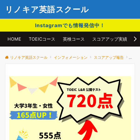
リノキア英語スクール
Instagramでも情報発信中！
HOME
TOEICコース
英検コース
スコアアップ実績
ア
リノキア英語スクール
インフォメーション
スコアアップ報告
700