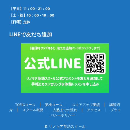
【平日】11：00 - 21：00
【土・祝】10：00 - 19：00
【日曜】定休
LINEで友だち追加
TOEICコース
英検コース
スコアアップ実績
講師紹
介
スクール概要
入塾までの流れ
アクセス
プライ
バシーポリシー
© リノキア英語スクール