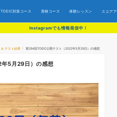
TOEIC対策コース
英検コース
体験レッスン
スコアア
Instagramでも情報発信中！
録 ＆ テスト結果
第294回TOEIC公開テスト（2022年5月29日）の感想
22年5月29日）の感想